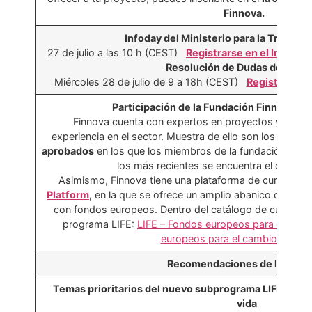
Finnova.
Infoday del Ministerio para la Transici
27 de julio a las 10 h (CEST)
Registrarse en el Infoday 
Resolución de Dudas de Finno
Miércoles 28 de julio de 9 a 18h (CEST)
Registrarse e
Participación de la Fundación Finnova en
Finnova cuenta con expertos en proyectos y fond
experiencia en el sector. Muestra de ello son los
35 pro
aprobados
en los que los miembros de la fundación han p
los más recientes se encuentra el de LIFE
Asimismo, Finnova tiene una plataforma de cursos pr
Platform
,
en la que se ofrece un amplio abanico de form
con fondos europeos. Dentro del catálogo de cursos e
programa LIFE:
LIFE – Fondos europeos para el med
europeos para el cambio climáti
Recomendaciones de la Comi
Temas prioritarios del nuevo subprograma LIFE de eco
vida