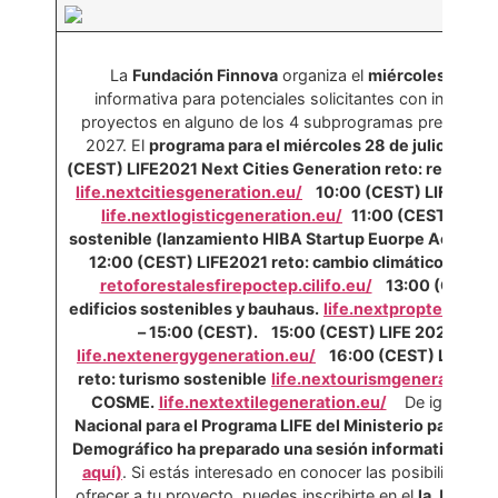
La
Fundación Finnova
organiza el
miércoles 28 de 
informativa para potenciales solicitantes con interés
proyectos en alguno de los 4 subprogramas previstos 
2027. El
programa para el miércoles 28 de julio de 20
(CEST) LIFE2021 Next Cities Generation reto: residuos,
​life.nextcitiesgeneration.eu/
10:00 (CEST) LIFE2021 
life.nextlogisticgeneration.eu/
11:00 (CEST) LIFE
sostenible (lanzamiento HIBA Startup Euorpe Accelerat
12:00 (CEST) LIFE2021 reto: cambio climático, gestió
retoforestalesfirepoctep.cilifo.eu/
13:00 (CEST) L
edificios sostenibles y bauhaus.
​life.nextproptechgen
– 15:00 (CEST).​
15:00 (CEST) LIFE 2021 reto: 
life.nextenergygeneration.eu/
16:00 (CEST) LIFE20
reto: turismo sostenible
​life.nextourismgeneration.e
COSME.
life.nextextilegeneration.eu/
De igual man
Nacional para el Programa LIFE del Ministerio para la T
Demográfico ha preparado una sesión informativa el ma
aquí)
. Si estás interesado en conocer las posibilidade
ofrecer a tu proyecto, puedes inscribirte en el
la Jornad