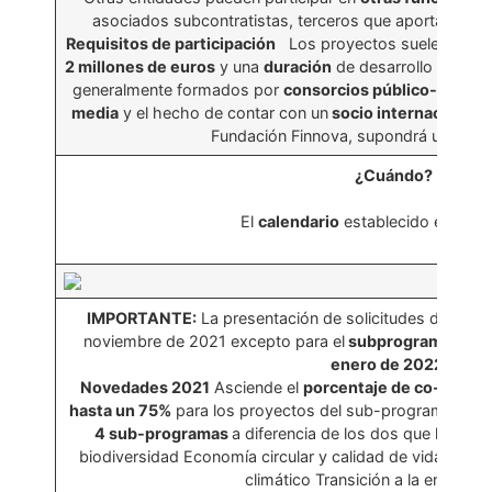
asociados subcontratistas, terceros que aportan contr
Requisitos de participación
Los proyectos suelen tener
2 millones de euros
y una
duración
de desarrollo de
entr
generalmente formados por
consorcios público-privado
media
y el hecho de contar con un
socio internacional
,
Fundación Finnova, supondrá un valo
¿Cuándo?
El
calendario
establecido es el si
IMPORTANTE:
La presentación de solicitudes de los 
noviembre de 2021 excepto para el
subprograma de e
enero de 2022.
Novedades 2021
Asciende el
porcentaje de co-financ
hasta un 75%
para los proyectos del sub-programa Natur
4 sub-programas
a diferencia de los dos que había a
biodiversidad Economía circular y calidad de vida Mitig
climático Transición a la energía 