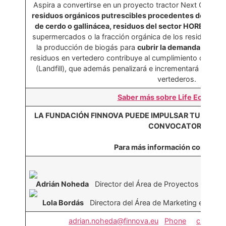
Aspira a convertirse en un proyecto tractor Next Generati
residuos orgánicos putrescibles procedentes de granj
de cerdo o gallinácea, residuos del sector HORECA
, r
supermercados o la fracción orgánica de los residuos só
la producción de biogás para
cubrir la demanda energ
residuos en vertedero contribuye al cumplimiento de la D
(Landfill), que además penalizará e incrementará el
cost
vertederos.
Saber más sobre Life Ecodiges
LA FUNDACIÓN FINNOVA PUEDE IMPULSAR TU PROY
CONVOCATORIA
Para más información contacta 
Adrián Noheda
Director del Área de Proyectos de Inn
Lola Bordás
Directora del Área de Marketing en la 
adrian.noheda@finnova.eu
Phone
cmo@fin