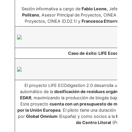
Sesión informativa a cargo de
Fabio Leone,
Jefe de Sec
Politano
, Asesor Principal de Proyectos, CINEA (D.D2.1
Proyectos, CINEA (D.D2.1) y
Francesca Ettorre
, Ases
Caso de éxito: LIFE Ecodigesti
El proyecto LIFE ECOdigestion 2.0 desarrolla una herram
automático de la
dosificación de residuos orgánicos e
EDAR
, maximizando la producción de biogás bajo deman
Este proyecto
cuenta con un presupuesto de más de 
por la Unión Europea
. El piloto tiene una duración de cu
por
Global Omnium
(España) y como socios a la
Fundaci
do Centro Litoral
(Portugal)