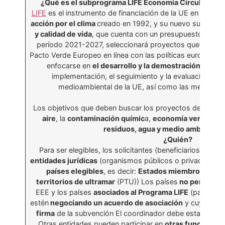
¿Qué es el subprograma LIFE Economía Circular y Cal
LIFE
es el instrumento de financiación de la UE en los ám
acción por el clima
creado en 1992, y su nuevo subprog
y calidad de vida
, que cuenta con un presupuesto de
13
período 2021-2027, seleccionará proyectos que ayuden a
Pacto Verde Europeo en línea con las políticas europeas 
enfocarse en
el desarrollo y la demostración de te
implementación, el seguimiento y la evaluación de la 
medioambiental de la UE, así como las mejores pr
Los objetivos que deben buscar los proyectos deberán r
aire
, la
contaminación químic
a,
economía verde y az
residuos, agua y medio ambiente 
¿Quién?
Para ser elegibles, los solicitantes (beneficiarios y en
entidades jurídicas
(organismos públicos o privados) Est
países elegibles
, es decir:
Estados miembros de la
territorios de ultramar
(PTU)) Los países
no perteneci
EEE y los países
asociados al Programa LIFE
(países pa
estén
negociando un acuerdo de asociación
y cuyo acue
firma
de la subvención El coordinador debe estar
estab
Otras entidades pueden participar en
otras funciones 